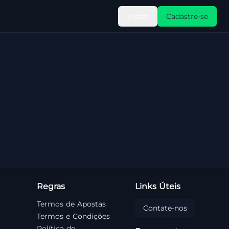
Entrar
Cadastre-se
Regras
Links Úteis
Termos de Apostas
Contate-nos
Termos e Condições
Política de