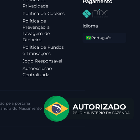
Pagamento
Privacidade
Política de Cookies
Política de
Idioma
Prevenção a
Lavagem de
Português
Dinheiro
Política de Fundos
e Transações
Jogo Responsável
Autoexclusão
Centralizada
ão pela portaria
Sandra do Nascimento