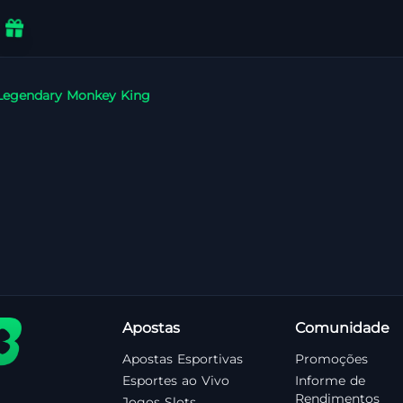
Legendary Monkey King
Apostas
Comunidade
Apostas Esportivas
Promoções
Esportes ao Vivo
Informe de
Rendimentos
Jogos Slots