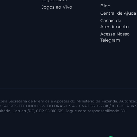
Blog
Jogos ao Vivo
Central de Ajuda
Canais de
Atendimento
Acesse Nosso
Telegram
 pela Secretaria de Prêmios e Apostas do Ministério da Fazenda. Autorizaç
D SPORTS TECHNOLOGY DO BRASIL S.A - CNPJ 55.822.818/0001-81. Rua 
sitário, Caruaru/PE, CEP 55.016-515. Jogue com responsabilidade. 18+