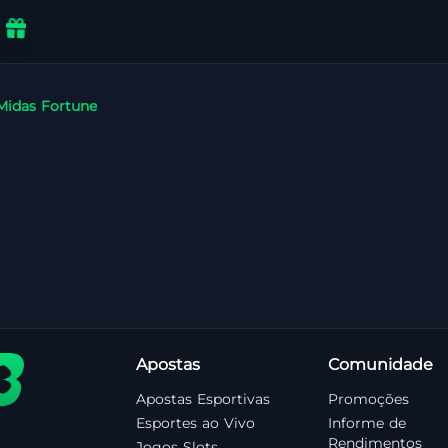
Midas Fortune
Apostas
Comunidade
Apostas Esportivas
Promoções
Esportes ao Vivo
Informe de
Rendimentos
Jogos Slots