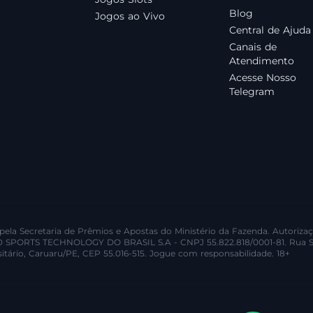
Blog
Jogos ao Vivo
Central de Ajuda
Canais de
Atendimento
Acesse Nosso
Telegram
 pela Secretaria de Prêmios e Apostas do Ministério da Fazenda. Autorizaç
D SPORTS TECHNOLOGY DO BRASIL S.A - CNPJ 55.822.818/0001-81. Rua 
sitário, Caruaru/PE, CEP 55.016-515. Jogue com responsabilidade. 18+