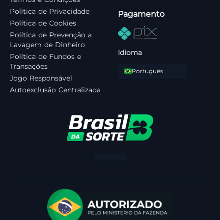
Política de Privacidade
Pagamento
Política de Cookies
Política de Prevenção a
Lavagem de Dinheiro
Idioma
Política de Fundos e
Transações
Português
Jogo Responsável
Autoexclusão Centralizada