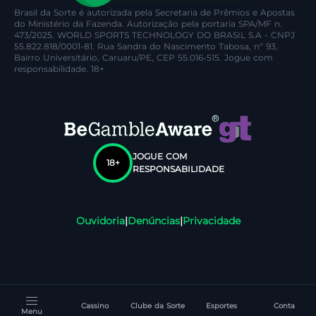
Brasil da Sorte é autorizada pela Secretaria de Prêmios e Apostas
do Ministério da Fazenda. Autorização pela portaria SPA/MF n.
473/2025. WORLD SPORTS TECHNOLOGY DO BRASIL S.A - CNPJ
55.822.818/0001-81. Rua Sandra do Nascimento Tabosa, nº 93,
Bairro Universitário, Caruaru/PE, CEP 55.016-515. Jogue com
responsabilidade. 18+
JOGUE COM
18+
RESPONSABILIDADE
Ouvidoria
|
Denúncias
|
Privacidade
Cassino
Clube da Sorte
Esportes
Conta
Menu