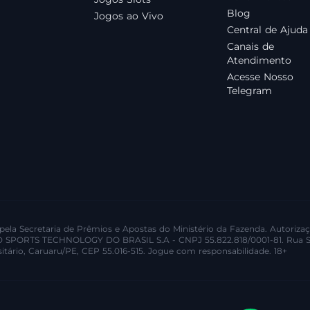
Blog
Jogos ao Vivo
Central de Ajuda
Canais de
Atendimento
Acesse Nosso
Telegram
 pela Secretaria de Prêmios e Apostas do Ministério da Fazenda. Autorizaç
D SPORTS TECHNOLOGY DO BRASIL S.A - CNPJ 55.822.818/0001-81. Rua 
sitário, Caruaru/PE, CEP 55.016-515. Jogue com responsabilidade. 18+