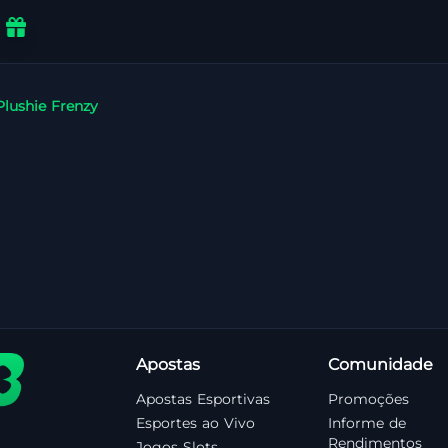
Plushie Frenzy
Apostas
Comunidade
Apostas Esportivas
Promoções
Esportes ao Vivo
Informe de
Rendimentos
Jogos Slots