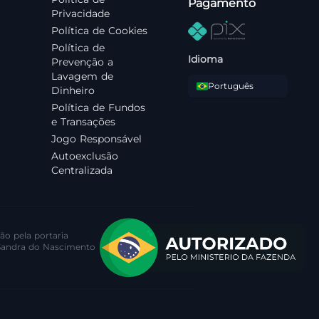
Pagamento
Privacidade
Política de Cookies
Política de
Idioma
Prevenção a
Lavagem de
Português
Dinheiro
Política de Fundos
e Transações
Jogo Responsável
Autoexclusão
Centralizada
ão pela portaria
Sandra do Nascimento