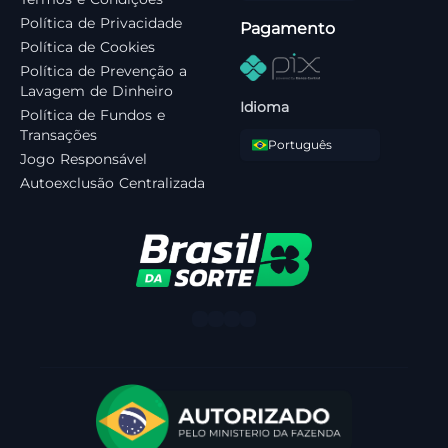
Política de Privacidade
Pagamento
Política de Cookies
Política de Prevenção a
Lavagem de Dinheiro
Idioma
Política de Fundos e
Transações
Português
Jogo Responsável
Autoexclusão Centralizada