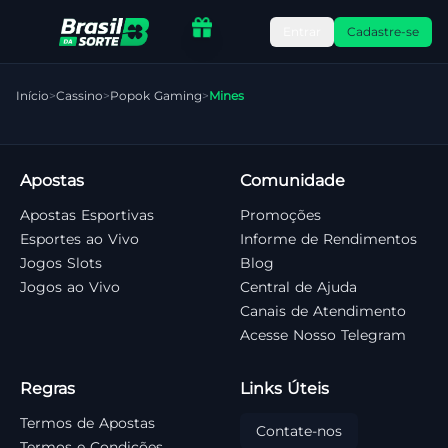
Entrar
Cadastre-se
Início
>
Cassino
>
Popok Gaming
>
Mines
Apostas
Comunidade
Apostas Esportivas
Promoções
Esportes ao Vivo
Informe de Rendimentos
Jogos Slots
Blog
Jogos ao Vivo
Central de Ajuda
Canais de Atendimento
Acesse Nosso Telegram
Regras
Links Úteis
Termos de Apostas
Contate-nos
Termos e Condições