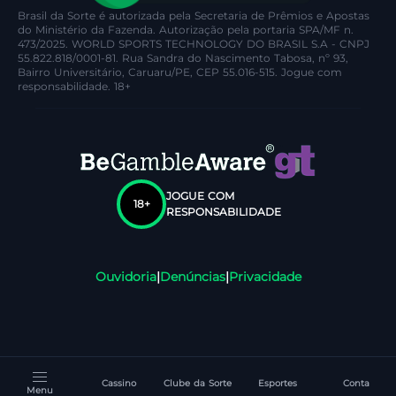
Brasil da Sorte é autorizada pela Secretaria de Prêmios e Apostas
do Ministério da Fazenda. Autorização pela portaria SPA/MF n.
473/2025. WORLD SPORTS TECHNOLOGY DO BRASIL S.A - CNPJ
55.822.818/0001-81. Rua Sandra do Nascimento Tabosa, nº 93,
Bairro Universitário, Caruaru/PE, CEP 55.016-515. Jogue com
responsabilidade. 18+
JOGUE COM
18+
RESPONSABILIDADE
Ouvidoria
|
Denúncias
|
Privacidade
Cassino
Clube da Sorte
Esportes
Conta
Menu