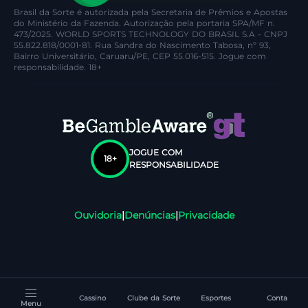
Brasil da Sorte é autorizada pela Secretaria de Prêmios e Apostas
do Ministério da Fazenda. Autorização pela portaria SPA/MF n.
473/2025. WORLD SPORTS TECHNOLOGY DO BRASIL S.A - CNPJ
55.822.818/0001-81. Rua Sandra do Nascimento Tabosa, nº 93,
Bairro Universitário, Caruaru/PE, CEP 55.016-515. Jogue com
responsabilidade. 18+
JOGUE COM
18+
RESPONSABILIDADE
Ouvidoria
|
Denúncias
|
Privacidade
Cassino
Clube da Sorte
Esportes
Conta
Menu