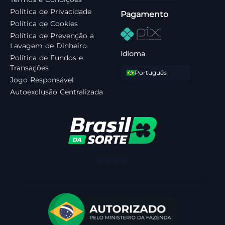
Política de Privacidade
Pagamento
Política de Cookies
Política de Prevenção a
Lavagem de Dinheiro
Idioma
Política de Fundos e
Transações
Português
Jogo Responsável
Autoexclusão Centralizada